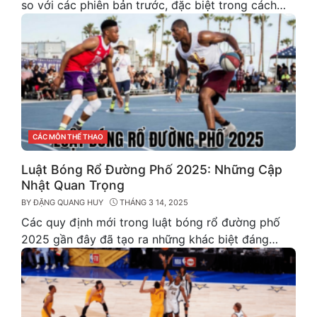
so với các phiên bản trước, đặc biệt trong cách…
CATEGORIES
CÁC MÔN THỂ THAO
Luật Bóng Rổ Đường Phố 2025: Những Cập
Nhật Quan Trọng
BY
ĐẶNG QUANG HUY
THÁNG 3 14, 2025
Các quy định mới trong luật bóng rổ đường phố
2025 gần đây đã tạo ra những khác biệt đáng…