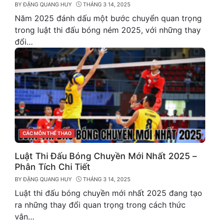
BY
ĐẶNG QUANG HUY
THÁNG 3 14, 2025
Năm 2025 đánh dấu một bước chuyển quan trọng
trong luật thi đấu bóng ném 2025, với những thay
đổi…
CATEGORIES
CÁC MÔN THỂ THAO
Luật Thi Đấu Bóng Chuyền Mới Nhất 2025 –
Phân Tích Chi Tiết
BY
ĐẶNG QUANG HUY
THÁNG 3 14, 2025
Luật thi đấu bóng chuyền mới nhất 2025 đang tạo
ra những thay đổi quan trọng trong cách thức
vận…