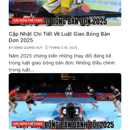
CATEGORIES
CÁC MÔN THỂ THAO
Cập Nhật Chi Tiết Về Luật Giao Bóng Bàn
Đơn 2025
BY
ĐẶNG QUANG HUY
THÁNG 3 14, 2025
Năm 2025 chứng kiến những thay đổi đáng kể
trong luật giao bóng bàn đơn. Những điều chỉnh
trong luật…
CATEGORIES
CÁC MÔN THỂ THAO