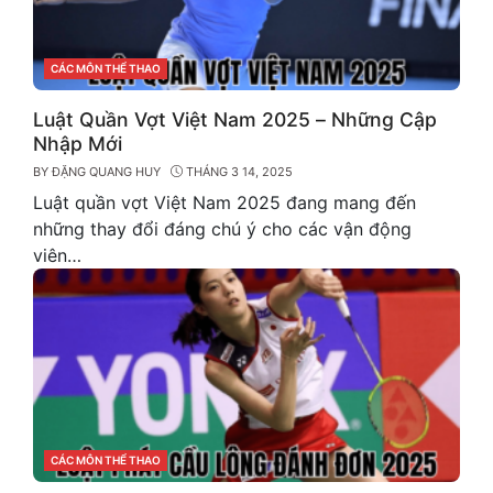
CATEGORIES
CÁC MÔN THỂ THAO
Luật Quần Vợt Việt Nam 2025 – Những Cập
Nhập Mới
BY
ĐẶNG QUANG HUY
THÁNG 3 14, 2025
Luật quần vợt Việt Nam 2025 đang mang đến
những thay đổi đáng chú ý cho các vận động
viên…
CATEGORIES
CÁC MÔN THỂ THAO