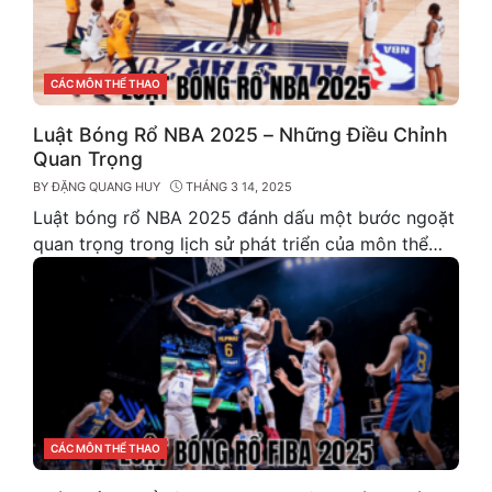
CATEGORIES
CÁC MÔN THỂ THAO
Luật Bóng Rổ NBA 2025 – Những Điều Chỉnh
Quan Trọng
BY
ĐẶNG QUANG HUY
THÁNG 3 14, 2025
Luật bóng rổ NBA 2025 đánh dấu một bước ngoặt
quan trọng trong lịch sử phát triển của môn thể…
CATEGORIES
CÁC MÔN THỂ THAO