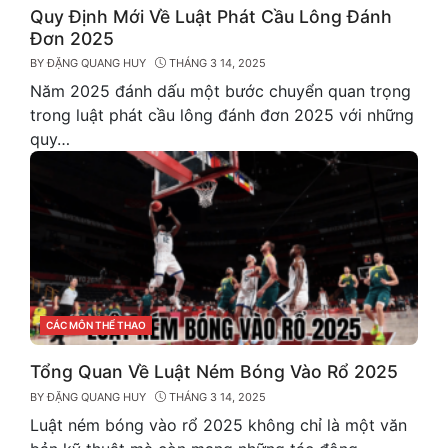
Quy Định Mới Về Luật Phát Cầu Lông Đánh
Đơn 2025
BY
ĐẶNG QUANG HUY
THÁNG 3 14, 2025
Năm 2025 đánh dấu một bước chuyển quan trọng
trong luật phát cầu lông đánh đơn 2025 với những
quy…
CATEGORIES
CÁC MÔN THỂ THAO
Tổng Quan Về Luật Ném Bóng Vào Rổ 2025
BY
ĐẶNG QUANG HUY
THÁNG 3 14, 2025
Luật ném bóng vào rổ 2025 không chỉ là một văn