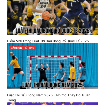
Điểm Mới Trong Luật Thi Đấu Bóng Rổ Quốc Tế 2025
CATEGORIES
CÁC MÔN THỂ THAO
Luật Thi Đấu Bóng Ném 2025 – Những Thay Đổi Quan
Trọng