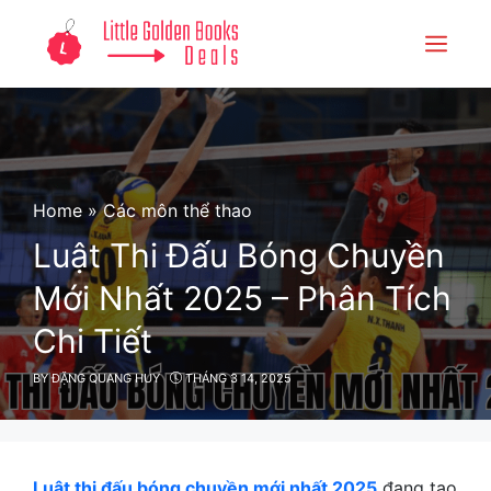
Skip
to
Menu
content
Home
»
Các môn thể thao
Luật Thi Đấu Bóng Chuyền
Mới Nhất 2025 – Phân Tích
Chi Tiết
BY
ĐẶNG QUANG HUY
THÁNG 3 14, 2025
Luật thi đấu bóng chuyền mới nhất 2025
đang tạo