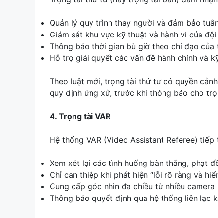
Quản lý quy trình thay người và đảm bảo tuâ
Giám sát khu vực kỹ thuật và hành vi của đội
Thông báo thời gian bù giờ theo chỉ đạo của t
Hỗ trợ giải quyết các vấn đề hành chính và k
Theo luật mới, trọng tài thứ tư có quyền cản
quy định ứng xử, trước khi thông báo cho trọn
4. Trọng tài VAR
Hệ thống VAR (Video Assistant Referee) tiếp 
Xem xét lại các tình huống bàn thắng, phạt đề
Chỉ can thiệp khi phát hiện “lỗi rõ ràng và hiể
Cung cấp góc nhìn đa chiều từ nhiều camera
Thông báo quyết định qua hệ thống liên lạc k