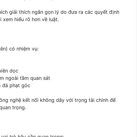
ích giải thích ngắn gọn lý do đưa ra các quyết định
 xem hiểu rõ hơn về luật.
biên) có nhiệm vụ:
biên dọc
hạm ngoài tầm quan sát
à đá phạt góc
công nghệ kết nối không dây với trọng tài chính để
quan trọng.
 vai trò hậu cần quan trọng: