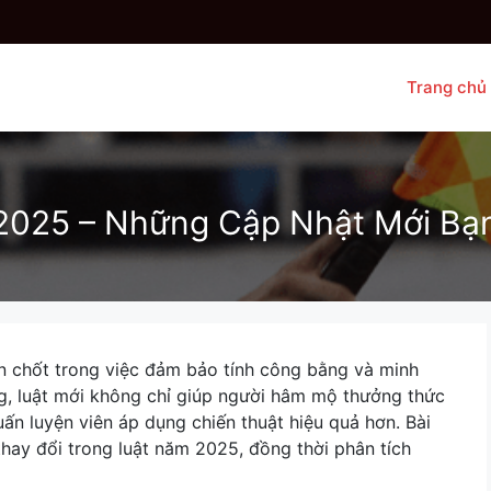
Trang chủ
 2025 – Những Cập Nhật Mới Bạn
n chốt trong việc đảm bảo tính công bằng và minh
ọng, luật mới không chỉ giúp người hâm mộ thưởng thức
uấn luyện viên áp dụng chiến thuật hiệu quả hơn. Bài
ài, thay đổi trong luật năm 2025, đồng thời phân tích