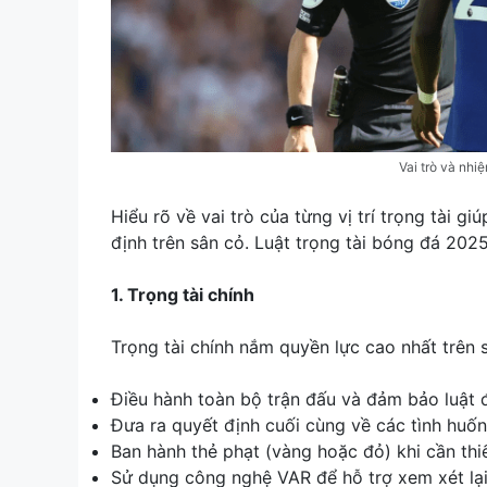
Vai trò và nhiệ
Hiểu rõ về vai trò của từng vị trí trọng tài 
định trên sân cỏ. Luật trọng tài bóng đá 2025
1. Trọng tài chính
Trọng tài chính nắm quyền lực cao nhất trên s
Điều hành toàn bộ trận đấu và đảm bảo luật 
Đưa ra quyết định cuối cùng về các tình huốn
Ban hành thẻ phạt (vàng hoặc đỏ) khi cần thi
Sử dụng công nghệ VAR để hỗ trợ xem xét lại