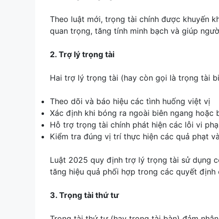
Theo luật mới, trọng tài chính được khuyến kh
quan trọng, tăng tính minh bạch và giúp người
2. Trợ lý trọng tài
Hai trợ lý trọng tài (hay còn gọi là trọng tài 
Theo dõi và báo hiệu các tình huống việt vị
Xác định khi bóng ra ngoài biên ngang hoặc 
Hỗ trợ trọng tài chính phát hiện các lỗi vi p
Kiểm tra đúng vị trí thực hiện các quả phạt v
Luật 2025 quy định trợ lý trọng tài sử dụng 
tăng hiệu quả phối hợp trong các quyết định 
3. Trọng tài thứ tư
Trọng tài thứ tư (hay trọng tài bàn) đảm nhận