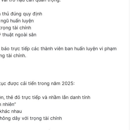
n thủ đúng quy định
 ngũ huấn luyện
rọng tài chính
ỹ thuật ngoài sân
h báo trực tiếp các thành viên ban huấn luyện vi phạm
g tài chính.
tục được cải tiến trong năm 2025:
n, thẻ đỏ trực tiếp và nhầm lẫn danh tính
n nhiên”
 khác nhau
hông dây với trọng tài chính