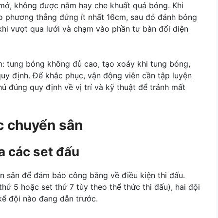
y mở, không được nắm hay che khuất quả bóng. Khi
eo phương thẳng đứng ít nhất 16cm, sau đó đánh bóng
hi vượt qua lưới và chạm vào phần tư bàn đối diện
: tung bóng không đủ cao, tạo xoáy khi tung bóng,
quy định. Để khắc phục, vận động viên cần tập luyện
 đúng quy định về vị trí và kỹ thuật để tránh mất
c chuyển sân
a các set đấu
ên sân để đảm bảo công bằng về điều kiện thi đấu.
thứ 5 hoặc set thứ 7 tùy theo thể thức thi đấu), hai đội
kể đội nào đang dẫn trước.