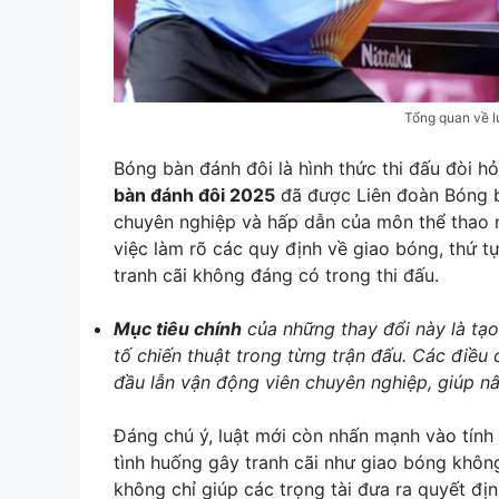
Tổng quan về l
Bóng bàn đánh đôi là hình thức thi đấu đòi hỏ
bàn đánh đôi 2025
đã được Liên đoàn Bóng b
chuyên nghiệp và hấp dẫn của môn thể thao nà
việc làm rõ các quy định về giao bóng, thứ t
tranh cãi không đáng có trong thi đấu.
Mục tiêu chính
của những thay đổi này là tạo
tố chiến thuật trong từng trận đấu. Các điều
đầu lẫn vận động viên chuyên nghiệp, giúp nâ
Đáng chú ý, luật mới còn nhấn mạnh vào tính 
tình huống gây tranh cãi như giao bóng khôn
không chỉ giúp các trọng tài đưa ra quyết đị