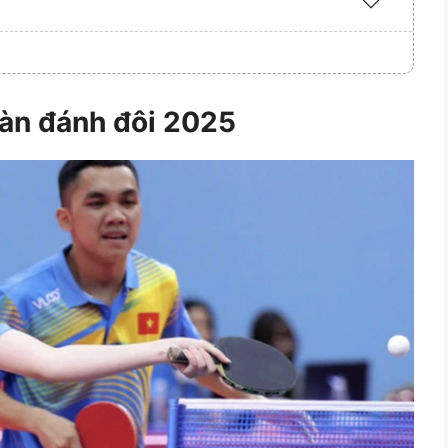
Expand
/
Collapse
bàn đánh đôi 2025