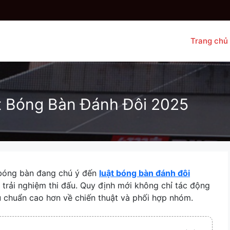
Trang chủ
t Bóng Bàn Đánh Đôi 2025
bóng bàn đang chú ý đến
luật bóng bàn đánh đôi
trải nghiệm thi đấu. Quy định mới không chỉ tác động
u chuẩn cao hơn về chiến thuật và phối hợp nhóm.