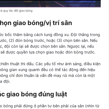
à quy tắc đổi giao bóng
họn giao bóng/vị trí sân
chức bốc thăm bằng cách tung đồng xu. Đội thắng trong
ước, (2) đón bóng trước, hoặc (3) chọn bên sân. Nếu
, đội còn lại sẽ được chọn bên sân. Ngược lại, nếu
i sẽ được quyền lựa chọn giao hoặc đón bóng trước.
hiến thuật thi đấu. Các yếu tố như ánh sáng, điều kiện
không gian xung quanh đều có thể tác động đến hiệu
hông chỉ đơn thuần là vấn đề may rủi mà còn là một
a đội.
tác giao bóng đúng luật
ao bóng phải đứng ở phần tư bên phải của sân (nhìn từ