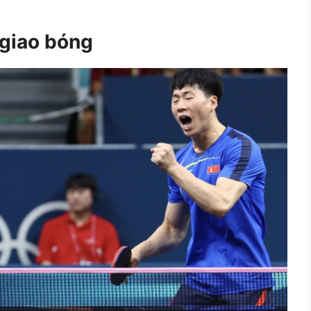
 giao bóng