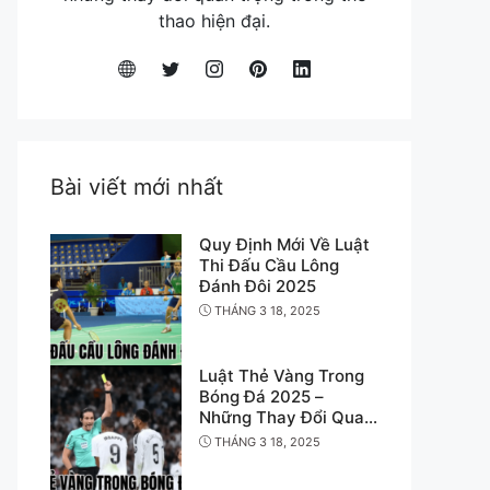
thao hiện đại.
Bài viết mới nhất
Quy Định Mới Về Luật
Thi Đấu Cầu Lông
Đánh Đôi 2025
THÁNG 3 18, 2025
Luật Thẻ Vàng Trong
Bóng Đá 2025 –
Những Thay Đổi Quan
Trọng
THÁNG 3 18, 2025